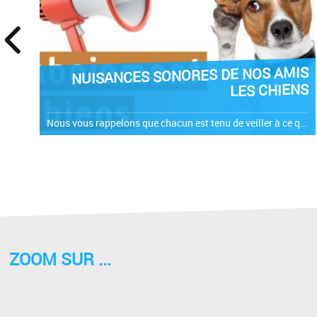
prev
NUISANCES SONORES DE NOS AMIS
LES CHIENS
Nous vous rappelons que chacun est tenu de veiller à ce que les animaux dont il a la garde ne soient pas à l'origine de nuisances sonores portant atteinte à la tranquillité du voisinage. Les aboiements fréquents,...
ZOOM SUR ...