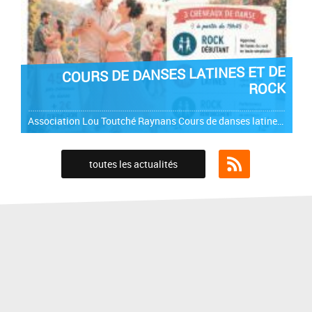
COURS DE DANSES LATINES ET DE
ROCK
Association Lou Toutché Raynans Cours de danses latines et de rock à partir du 29 septembre ! Les mardis soirs à partir de 19h45 Affiche
toutes les actualités
Flux RSS