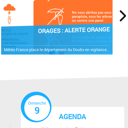
next
ORAGES : ALERTE ORANGE
Météo France place le département du Doubs en vigilance ORANGE pour risque d'orages le vendredi 31 juillet 2026 à partir de 14h. Ce vendredi après-midi jusqu'en soirée, un épisode orageux est prévu de la...
Dimanche
9
AGENDA