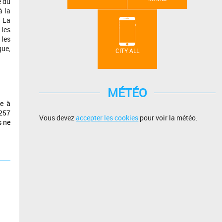
e du
à la
. La
 les
 les
que,
CITY ALL
MÉTÉO
me à
 257
Vous devez
accepter les cookies
pour voir la météo.
s ne