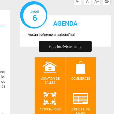
A-
A
A+
I
Jeudi
6
AGENDA
Aucun événement aujourd'hui
tous les évènements
anc,
 les
LOCATION DE
COMMERCES
e ou
SALLES
t de
ASSOCIATIONS
L'ÉCHO DE STE
MARIE