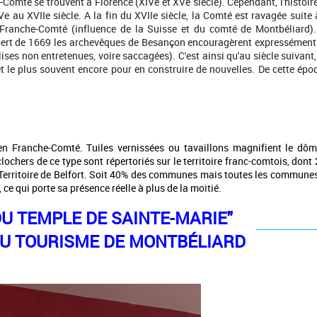
Comté se trouvent à Florence (XIVe et XVe siècle). Cependant, l'histoir
Ve au XVIIe siècle. A la fin du XVIIe siècle, la Comté est ravagée suite 
a Franche-Comté (influence de la Suisse et du comté de Montbéliard)
lbert de 1669 les archevêques de Besançon encouragèrent expressément
ses non entretenues, voire saccagées). C'est ainsi qu'au siècle suivant,
et le plus souvent encore pour en construire de nouvelles. De cette épo
n Franche-Comté. Tuiles vernissées ou tavaillons magnifient le dô
5 clochers de ce type sont répertoriés sur le territoire franc-comtois, dont
 Territoire de Belfort. Soit 40% des communes mais toutes les commune
 ce qui porte sa présence réelle à plus de la moitié.
DU TEMPLE DE SAINTE-MARIE"
 DU TOURISME DE MONTBÉLIARD