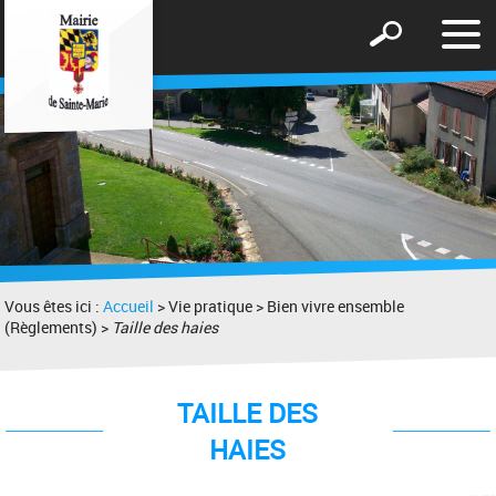
Affic
Afficher
le
le
men
formulaire
de
recherche
Vous êtes ici :
Accueil
> Vie pratique > Bien vivre ensemble
(Règlements) >
Taille des haies
TAILLE DES
HAIES